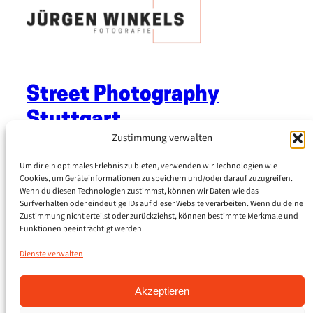
Street Photography
Stuttgart
Zustimmung verwalten
Jürgen Winkels Fotografie
Um dir ein optimales Erlebnis zu bieten, verwenden wir Technologien wie
Cookies, um Geräteinformationen zu speichern und/oder darauf zuzugreifen.
Wenn du diesen Technologien zustimmst, können wir Daten wie das
Rechtliches
Surfverhalten oder eindeutige IDs auf dieser Website verarbeiten. Wenn du deine
Zustimmung nicht erteilst oder zurückziehst, können bestimmte Merkmale und
Impressum
Funktionen beeinträchtigt werden.
Datenschutzerklärung
Cookie-Richtlinie (EU)
Dienste verwalten
Kontakt
Akzeptieren
email@juergenwinkels.de