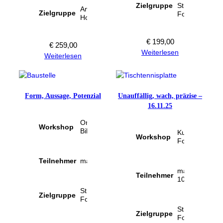
Zielgruppe
Street-
Ambitionierte
Zielgruppe
Fotografen
Hobbyfotografen
€
199,00
€
259,00
Weiterlesen
Weiterlesen
Form, Aussage, Potenzial
Unauffällig, wach, präzise –
16.11.25
Attribute
Wert
Online-
Attribute
Wert
Workshop
Bildbesprechung
Kuratierter
Workshop
Fotowalk
Teilnehmer
maximal 6
maximal
Teilnehmer
10
Street-
Zielgruppe
Fotografen
Street-
Zielgruppe
Fotografen