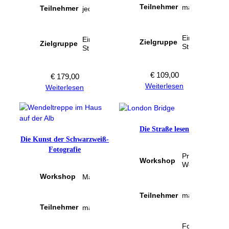
Teilnehmer
maximal 6
Teilnehmer
jeder für sich
Einsteiger in d
Einsteiger in die
Zielgruppe
Zielgruppe
Streetphotogr
Streetphotography
€
109,00
€
179,00
Weiterlesen
Weiterlesen
Die Straße lesen
Die Kunst der Schwarzweiß-
Attribute
Wert
Fotografie
Präsenz-
Workshop
Workshop
Attribute
Wert
Workshop
Masterclass
Teilnehmer
maximal 6
Teilnehmer
maximal 10
Fortgeschritte