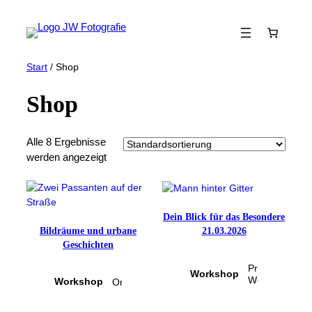
Zum
Inhalt
springen
Start
/ Shop
Shop
Alle 8 Ergebnisse
werden angezeigt
Dein Blick für das Besondere
21.03.2026
Bildräume und urbane
Geschichten
Attribute
Wert
Präsenz-
Attribute
Wert
Workshop
Workshop
Workshop
Online-Workshop