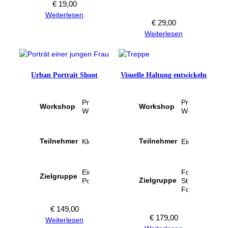
€
19,00
Weiterlesen
€
29,00
Weiterlesen
Urban Portrait Shoot
Visuelle Haltung entwickeln
Attribute
Wert
Attribute
Wert
Präsenz-
Präsenz-
Workshop
Workshop
Workshop
Workshop
Teilnehmer
Teilnehmer
Kleingruppe
Einzelperson
Einsteiger in die
Fortgeschritte
Zielgruppe
Zielgruppe
Porträtfotografie
Street-
Fotografen
€
149,00
€
179,00
Weiterlesen