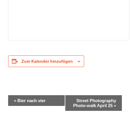
Zum Kalender hinzufügen
Veranstaltung-
«
Bier nach vier
Street Photography
Navigation
Photo-walk April 25
»